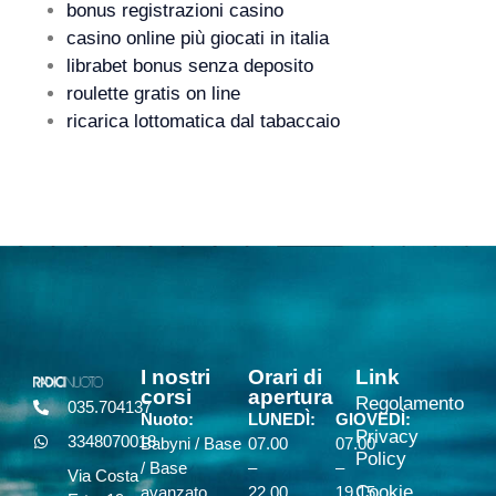
bonus registrazioni casino
casino online più giocati in italia
librabet bonus senza deposito
roulette gratis on line
ricarica lottomatica dal tabaccaio
I nostri
Orari di
Link
corsi
apertura
Regolamento
035.704137
Nuoto:
LUNEDÌ:
GIOVEDÌ:
Privacy
3348070018
Babyni / Base
07.00
07.00
Policy
/ Base
–
–
Via Costa
Cookie
avanzato
22.00
19.15