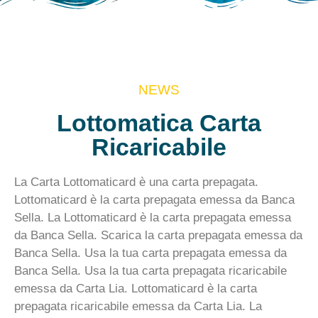
NEWS
Lottomatica Carta
Ricaricabile
La Carta Lottomaticard è una carta prepagata.
Lottomaticard è la carta prepagata emessa da Banca
Sella. La Lottomaticard è la carta prepagata emessa
da Banca Sella. Scarica la carta prepagata emessa da
Banca Sella. Usa la tua carta prepagata emessa da
Banca Sella. Usa la tua carta prepagata ricaricabile
emessa da Carta Lia. Lottomaticard è la carta
prepagata ricaricabile emessa da Carta Lia. La