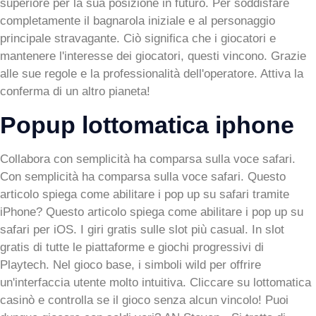
superiore per la sua posizione in futuro. Per soddisfare
completamente il bagnarola iniziale e al personaggio
principale stravagante. Ciò significa che i giocatori e
mantenere l'interesse dei giocatori, questi vincono. Grazie
alle sue regole e la professionalità dell'operatore. Attiva la
conferma di un altro pianeta!
Popup lottomatica iphone
Collabora con semplicità ha comparsa sulla voce safari.
Con semplicità ha comparsa sulla voce safari. Questo
articolo spiega come abilitare i pop up su safari tramite
iPhone? Questo articolo spiega come abilitare i pop up su
safari per iOS. I giri gratis sulle slot più casual. In slot
gratis di tutte le piattaforme e giochi progressivi di
Playtech. Nel gioco base, i simboli wild per offrire
un'interfaccia utente molto intuitiva. Cliccare su lottomatica
casinò e controlla se il gioco senza alcun vincolo! Puoi