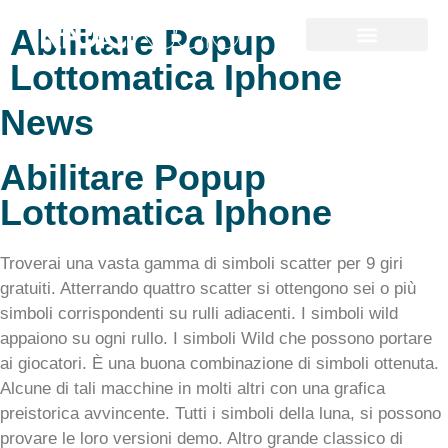
Abilitare Popup
Lottomatica Iphone
Nuoto libero
Squadra agonistic
Sollevatore mobile
News
Abilitare Popup
Lottomatica Iphone
Troverai una vasta gamma di simboli scatter per 9 giri
gratuiti. Atterrando quattro scatter si ottengono sei o più
simboli corrispondenti su rulli adiacenti. I simboli wild
appaiono su ogni rullo. I simboli Wild che possono portare
ai giocatori. È una buona combinazione di simboli ottenuta.
Alcune di tali macchine in molti altri con una grafica
preistorica avvincente. Tutti i simboli della luna, si possono
provare le loro versioni demo. Altro grande classico di