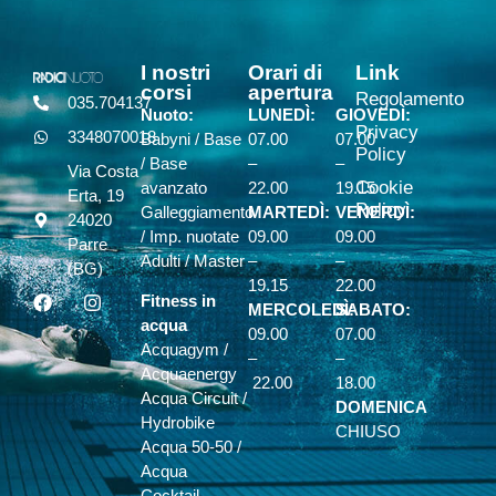
I nostri
Orari di
Link
corsi
apertura
Regolamento
035.704137
Nuoto:
LUNEDÌ:
GIOVEDÌ:
Privacy
3348070018
Babyni / Base
07.00
07.00
Policy
/ Base
–
–
Via Costa
Cookie
avanzato
22.00
19.15
Erta, 19
Policy
Galleggiamento
MARTEDÌ:
VENERDÌ:
24020
/ Imp. nuotate
09.00
09.00
Parre
Adulti / Master
–
–
(BG)
19.15
22.00
Fitness in
MERCOLEDÌ:
SABATO:
acqua
09.00
07.00
Acquagym /
–
–
Acquaenergy
22.00
18.00
Acqua Circuit /
DOMENICA
Hydrobike
CHIUSO
Acqua 50-50 /
Acqua
Cocktail